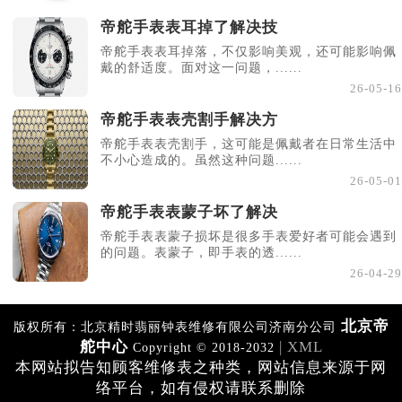
帝舵手表表耳掉了解决技
帝舵手表表耳掉落，不仅影响美观，还可能影响佩
戴的舒适度。面对这一问题，......
26-05-16
帝舵手表表壳割手解决方
帝舵手表表壳割手，这可能是佩戴者在日常生活中
不小心造成的。虽然这种问题......
26-05-01
帝舵手表表蒙子坏了解决
帝舵手表表蒙子损坏是很多手表爱好者可能会遇到
的问题。表蒙子，即手表的透......
26-04-29
北京帝
版权所有：北京精时翡丽钟表维修有限公司济南分公司
舵中心
| XML
Copyright © 2018-2032
本网站拟告知顾客维修表之种类，网站信息来源于网
络平台，如有侵权请联系删除